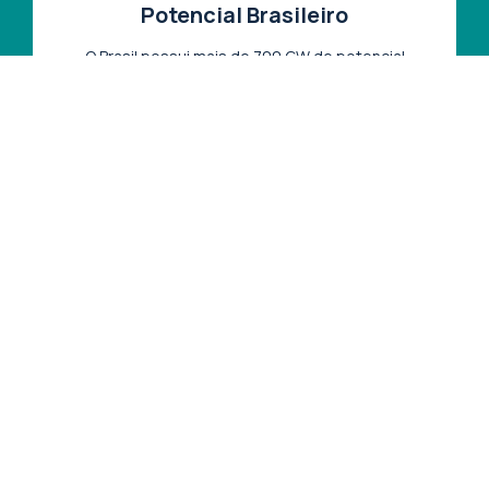
Potencial Brasileiro
O Brasil possui mais de 700 GW de potencial
eólico offshore, com condições excepcionais de
vento nas regiões Nordeste e Sul, além de uma
extensa plataforma continental.
Infraestrutura & Logística
O desenvolvimento do setor depende de portos
adequados, embarcações especializadas e uma
cadeia de suprimentos local para fabricação e
manutenção das turbinas.